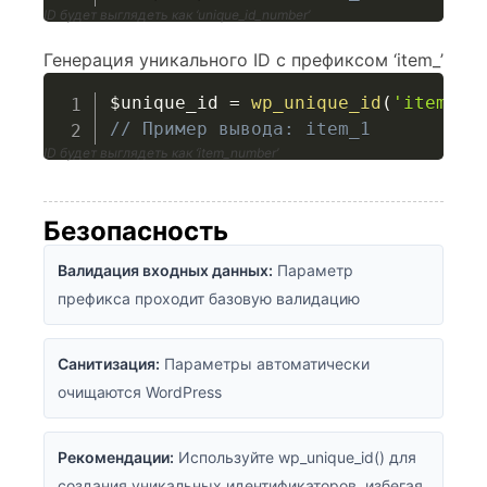
ID будет выглядеть как ‘unique_id_number’
Генерация уникального ID с префиксом ‘item_’
$unique_id
=
wp_unique_id
(
'item_'
)
// Пример вывода: item_1
ID будет выглядеть как ‘item_number’
Безопасность
Валидация входных данных:
Параметр
префикса проходит базовую валидацию
Санитизация:
Параметры автоматически
очищаются WordPress
Рекомендации:
Используйте wp_unique_id() для
создания уникальных идентификаторов, избегая