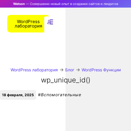
Watson
— Совершенно новый опыт в создании сайтов и лендигов
WordPress
лаборатория
→
→
WordPress лаборатория
Блог
WordPress Функции
wp_unique_id()
#
Вспомогательные
18 февраля, 2025