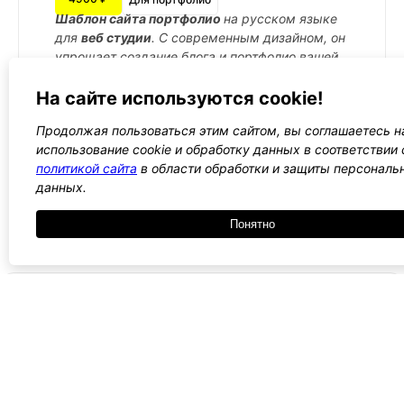
Шаблон сайта портфолио
на русском языке
для
веб студии
. С современным дизайном, он
упрощает создание блога и портфолио вашей
команды.
На сайте используются cookie!
Подробнее →
Продолжая пользоваться этим сайтом, вы соглашаетесь н
использование cookie и обработку данных в соответствии 
политикой сайта
в области обработки и защиты персональ
←
1
2
3
4
5
→
данных.
Все WordPress шаблоны →
Понятно
- Поли
-
WordPress лаборатория
конфид
Оплата
и
Ещё один сайт на WordPress 💛
-