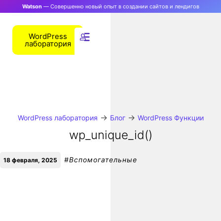
Watson
— Совершенно новый опыт в создании сайтов и лендигов
WordPress
лаборатория
→
→
WordPress лаборатория
Блог
WordPress Функции
wp_unique_id()
#
Вспомогательные
18 февраля, 2025