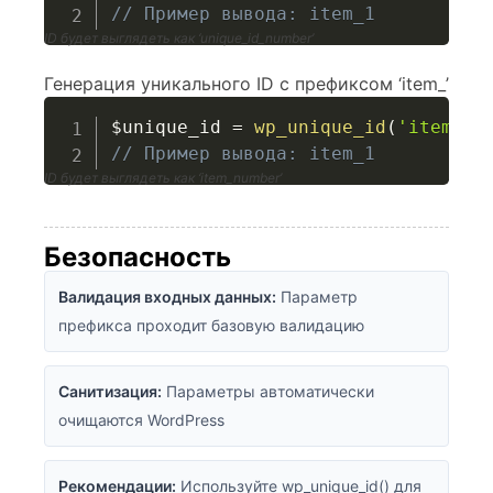
// Пример вывода: item_1
ID будет выглядеть как ‘unique_id_number’
Генерация уникального ID с префиксом ‘item_’
$unique_id
=
wp_unique_id
(
'item_'
)
// Пример вывода: item_1
ID будет выглядеть как ‘item_number’
Безопасность
Валидация входных данных:
Параметр
префикса проходит базовую валидацию
Санитизация:
Параметры автоматически
очищаются WordPress
Рекомендации:
Используйте wp_unique_id() для