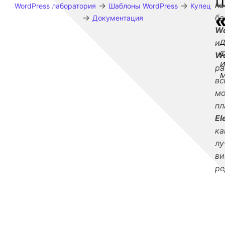
на
→
→
WordPress лаборатория
Шаблоны WordPress
Купец
→
ба
Документация
Wo
и
W
и
р
м
в
м
пл
El
ка
лу
ви
ре