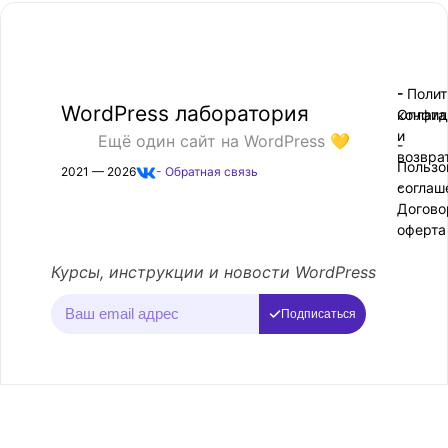
- Поли
-
WordPress лаборатория
конфид
Оплата
и
Ещё один сайт на WordPress 💛
-
возвра
Пользо
2021 — 2026
- Обратная связь
соглаш
-
Догово
оферта
Курсы, инструкции и новости WordPress
Подписаться