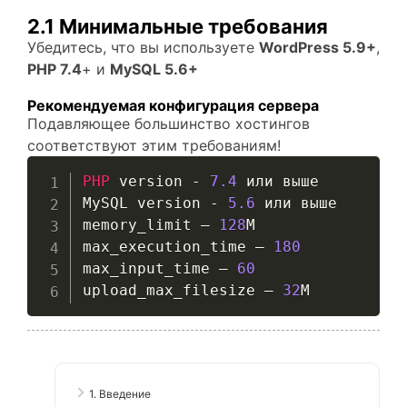
2.1 Минимальные требования
Убедитесь, что вы используете
WordPress 5.9+
,
PHP 7.4
+ и
MySQL 5.6+
Рекомендуемая конфигурация сервера
Подавляющее большинство хостингов
соответствуют этим требованиям!
PHP
 version 
-
7.4
 или выше

MySQL version 
-
5.6
 или выше

memory_limit – 
128
M

max_execution_time – 
180
max_input_time – 
60
upload_max_filesize – 
32
M
1. Введение