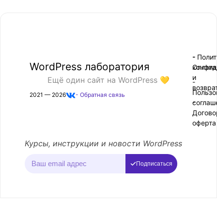
- Поли
-
WordPress лаборатория
конфид
Оплата
и
Ещё один сайт на WordPress 💛
-
возвра
Пользо
2021 — 2026
- Обратная связь
соглаш
-
Догово
оферта
Курсы, инструкции и новости WordPress
Подписаться