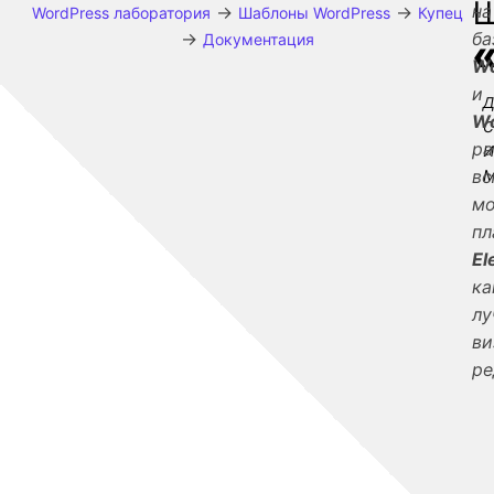
на
→
→
WordPress лаборатория
Шаблоны WordPress
Купец
→
ба
Документация
Wo
и
W
и
р
м
в
м
пл
El
ка
лу
ви
ре