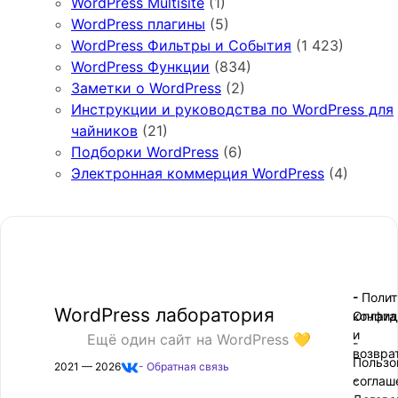
WordPress Multisite
(1)
WordPress плагины
(5)
WordPress Фильтры и События
(1 423)
WordPress Функции
(834)
Заметки о WordPress
(2)
Инструкции и руководства по WordPress для
чайников
(21)
Подборки WordPress
(6)
Электронная коммерция WordPress
(4)
- Поли
-
WordPress лаборатория
конфид
Оплата
и
Ещё один сайт на WordPress 💛
-
возвра
Пользо
2021 — 2026
- Обратная связь
соглаш
-