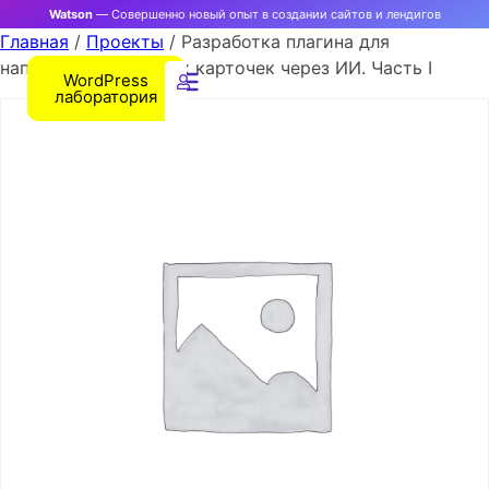
Watson
— Совершенно новый опыт в создании сайтов и лендигов
Главная
/
Проекты
/ Разработка плагина для
наполнения товарных карточек через ИИ. Чаcть I
WordPress
лаборатория