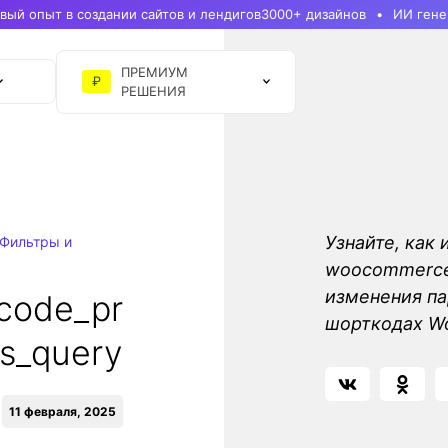
ый опыт в создании сайтов и лендигов
3000+ дизайнов
ИИ гене
ПРЕМИУМ
₽
РЕШЕНИЯ
Узнайте, как 
Фильтры и
woocommerce_
изменения па
code_pr
шорткодах 
s_query
11 февраля, 2025