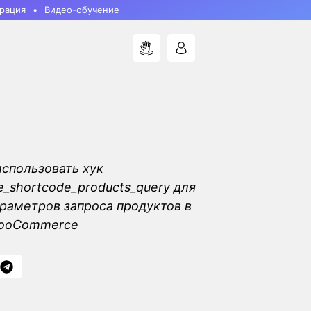
рация
Видео-обучение
использовать хук
shortcode_products_query для
раметров запроса продуктов в
WooCommerce