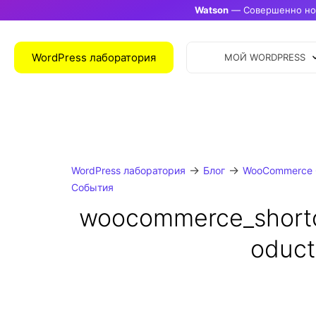
Watson
— Совершенно нов
WordPress лаборатория
МОЙ WORDPRESS
→
→
WordPress лаборатория
Блог
WooCommerce 
События
woocommerce_short
oduct