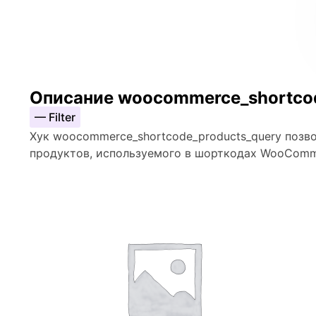
Описание woocommerce_shortcod
— Filter
Хук woocommerce_shortcode_products_query позв
продуктов, используемого в шорткодах WooComme