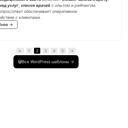
мед услуг
,
список врачей
с опытом и рейтингом.
опрос/ответ обеспечивает оперативное
йствие с клиентами.
бнее →
←
1
2
3
4
5
→
Все WordPress шаблоны →