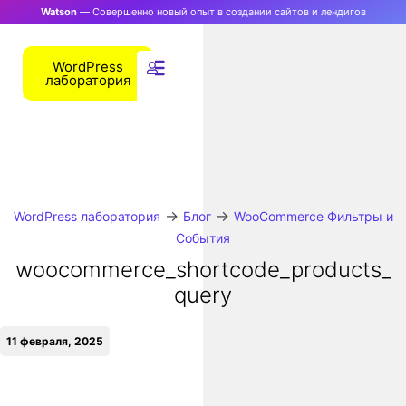
Watson
— Совершенно новый опыт в создании сайтов и лендигов
WordPress
лаборатория
→
→
WordPress лаборатория
Блог
WooCommerce Фильтры и
События
woocommerce_shortcode_products_
query
11 февраля, 2025